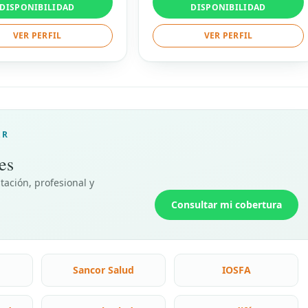
DISPONIBILIDAD
DISPONIBILIDAD
VER PERFIL
VER PERFIL
AR
es
tación, profesional y
Consultar mi cobertura
Sancor Salud
IOSFA