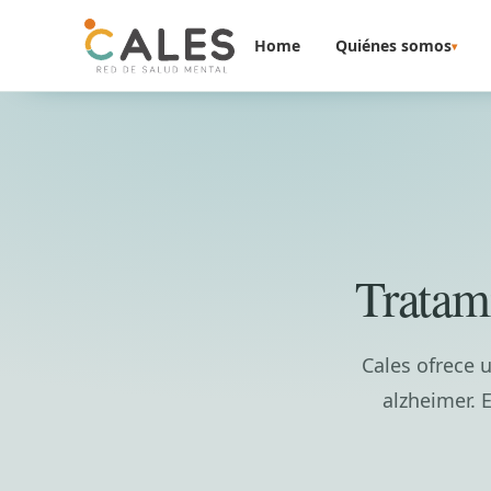
Saltar al contenido
Home
Quiénes somos
▾
Tratam
Cales ofrece 
alzheimer. 